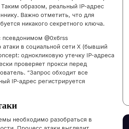
 Таким образом, реальный IP-адрес
ннику. Важно отметить, что для
буется никакого секретного ключа.
с псевдонимом @0x6rss
 атаки в социальной сети X (бывший
-concept: однокликовую утечку IP-адреса
чески проверяет прокси перед
ователь. “Запрос обходит все
ный IP-адрес регистрируется
таки
емы необходимо разобраться в
ости. Процесс атаки выглядит