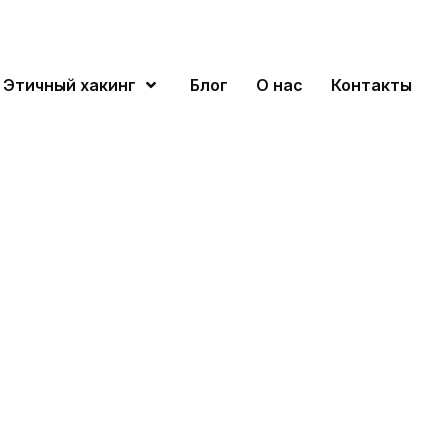
Этичный хакинг
Блог
О нас
Контакты
Критическа
уязвимость 
legram: уте
реального