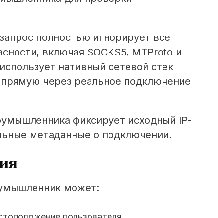
 запрос полностью игнорирует все
сности, включая SOCKS5, MTProto и
спользует нативный сетевой стек
напрямую через реальное подключение
оумышленника фиксирует исходный IP-
льные метаданные о подключении.
ция
оумышленник может:
стоположение пользователя