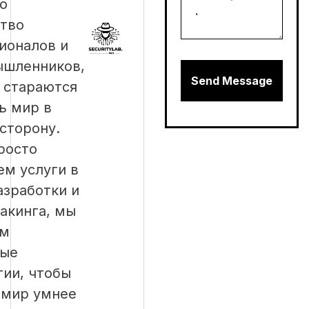
то
тво
ионалов и
шленников,
 стараются
ь мир в
сторону.
росто
ем услуги в
азработки и
хакинга, мы
ем
вые
гии, чтобы
 мир умнее