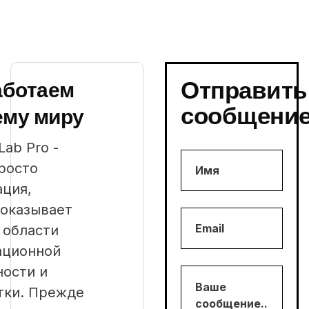
Отправить
аботаем
сообщени
ему миру
Lab Pro -
просто
ация,
 оказывает
 области
ационной
ности и
тки. Прежде